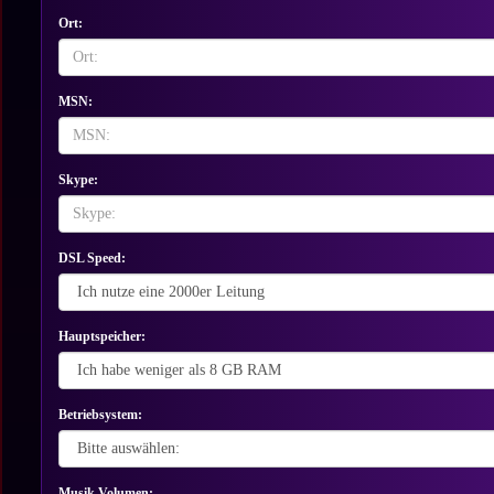
Ort:
MSN:
Skype:
DSL Speed:
Hauptspeicher:
Betriebsystem:
Musik Volumen: